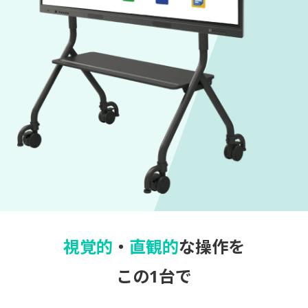
視覚的
・
直観的
な操作を
この1台で