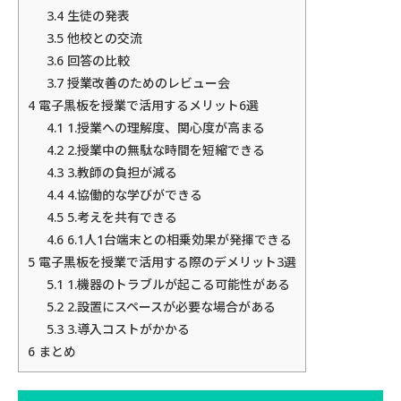
3.4
生徒の発表
3.5
他校との交流
3.6
回答の比較
3.7
授業改善のためのレビュー会
4
電子黒板を授業で活用するメリット6選
4.1
1.授業への理解度、関心度が高まる
4.2
2.授業中の無駄な時間を短縮できる
4.3
3.教師の負担が減る
4.4
4.協働的な学びができる
4.5
5.考えを共有できる
4.6
6.1人1台端末との相乗効果が発揮できる
5
電子黒板を授業で活用する際のデメリット3選
5.1
1.機器のトラブルが起こる可能性がある
5.2
2.設置にスペースが必要な場合がある
5.3
3.導入コストがかかる
6
まとめ