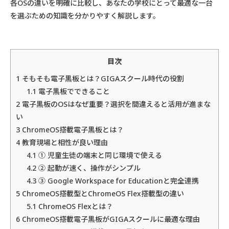
各OSの違いを明確に比較し、あなたの学校にとって最適な一台
を選ぶための知識を分かりやすく解説します。
目次
1
そもそも電子黒板とは？GIGAスクール時代の役割
1.1
電子黒板でできること
2
電子黒板のOSはなぜ重要？選択を間違えると活用が進まな
い
3
ChromeOS搭載電子黒板とは？
4
教育現場と相性が良い理由
4.1
① 児童生徒の端末と同じ環境で使える
4.2
② 起動が速く、操作がシンプル
4.3
③ Google Workspace for Educationと完全連携
5
ChromeOS搭載型とChromeOS Flex搭載型の違い
5.1
ChromeOS Flexとは？
6
ChromeOS搭載電子黒板がGIGAスクールに最適な理由