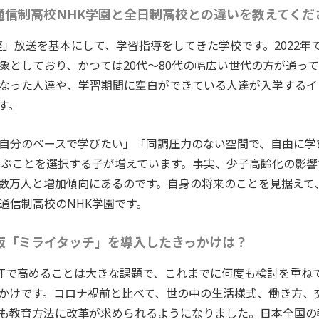
通信制高校
NHK学園と
全日制高校との違いを教えてくだ
座」放送を基本にして、学習指導をしてきた学校です。2022年
象としており、かつては20代〜80代の幅広い世代の方が通っ
なった人達や、学習期間に空白ができている人達が入学するイ
す。
自分のペースで学びたい」「同調圧力のない空間で、自由に学
学ぶことを選択する子が増えています。事実、少子高齢化の影
数万人と増加傾向にあるのです。自身の将来のことを見据えて
通信制高校のNHK学園です。
板「ミライタッチ」を導入したきっかけは？
CTで高めることは大きな課題で、これまでに何度も検討を重ね
かけです。コロナ禍前と比べて、世の中の生活様式、働き方、
も教育方法に改革が求められるようになりました。日本全国の