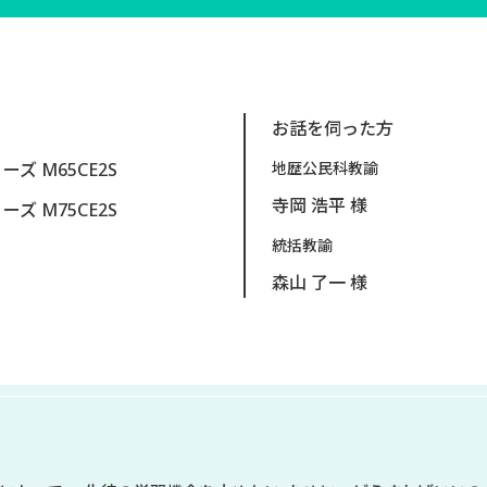
お話を伺った方
リーズ M65CE2S
地歴公民科教諭
寺岡 浩平 様
リーズ M75CE2S
統括教諭
森山 了一 様