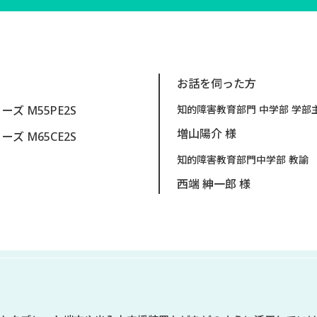
お話を伺った方
リーズ M55PE2S
知的障害教育部門 中学部 学
増山陽介 様
リーズ M65CE2S
知的障害教育部門中学部 教
西端 紳一郎 様