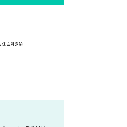
部主任 主幹教諭
諭