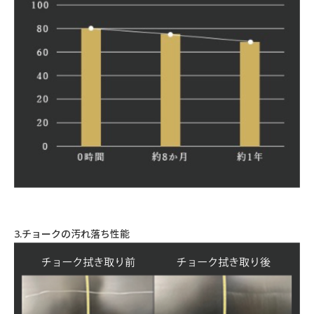
3.チョークの汚れ落ち性能