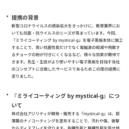
提携の背景
新型コロナウイルスの感染拡大をきっかけに、教育業界にお
いても抗菌・抗ウイルスのニーズが高まっています。今回、
『ミライコーティング by mystical-g』を電子黒板本体に施工
することで、高い抗菌性能だけでなく電磁波の軽減や飛散す
るチョークの粉が付きにくくなるなど、様々な効果が期待で
きます。先生・生徒がより使いやすい電子黒板を目指す当社
のコンセプトに合致したサービスであるためこの度の提携に
至りました。
『ミライコーティング by mystical-g』につ
いて
株式会社アジリティが開発・販売する『mystical-g』は、超
薄膜のナノコーティングを塗布することで、汚れや傷、衝撃
からディスプレイを守ります。有機性能と無機性能を併せ持