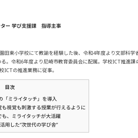
ンター 学び支援課 指導主事
田東小学校にて教諭を経験した後、令和4年度より文部科学省 GI
携わる。令和6年度より尼崎市教育委員会に配属。学校ICT推進
校ICTの推進業務に従事。
目次
台の「ミライタッチ」を導入
覚も視覚も刺激する授業が行えるように
でも、ミライタッチが大活躍
活用した“次世代の学び舎”