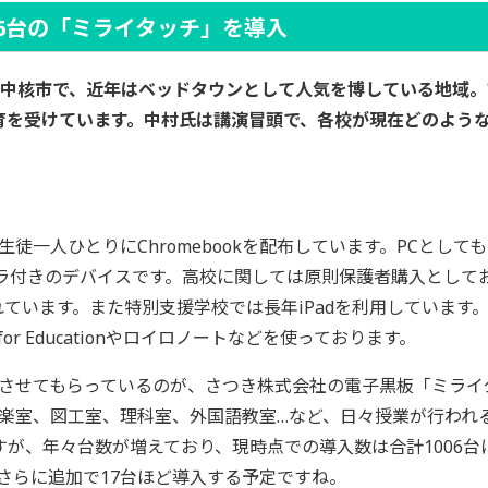
06台の「ミライタッチ」を導入
る中核市で、近年はベッドタウンとして人気を博している地域。
育を受けています。中村氏は講演冒頭で、各校が現在どのよう
徒一人ひとりにChromebookを配布しています。PCとし
ラ付きのデバイスです。高校に関しては原則保護者購入としており、
使用されています。また特別支援学校では長年iPadを利用していま
ce for Educationやロイロノートなどを使っております。
させてもらっているのが、さつき株式会社の電子黒板「ミライ
楽室、図工室、理科室、外国語教室…など、日々授業が行われる
すが、年々台数が増えており、現時点での導入数は合計1006
さらに追加で17台ほど導入する予定ですね。